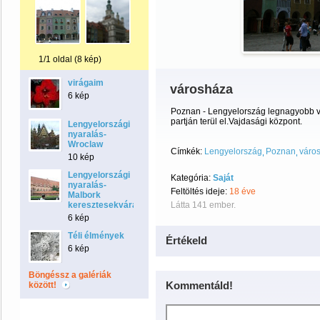
1/1 oldal (8 kép)
virágaim
városháza
6 kép
Poznan - Lengyelország legnagyobb vár
partján terül el.Vajdasági központ.
Lengyelországi
nyaralás-
Wroclaw
Címkék:
Lengyelország
Poznan
váro
10 kép
Lengyelországi
Kategória:
Saját
nyaralás-
Feltöltés ideje:
18 éve
Malbork
keresztesekvára
Látta 141 ember.
6 kép
Téli élmények
Értékeld
6 kép
Böngéssz a galériák
Kommentáld!
között!