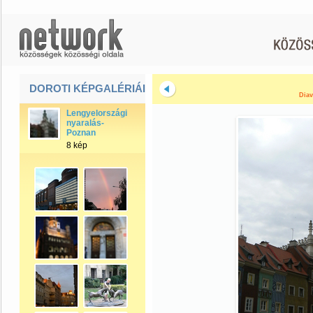
DOROTI KÉPGALÉRIÁI
Diav
Lengyelországi
nyaralás-
Poznan
8 kép