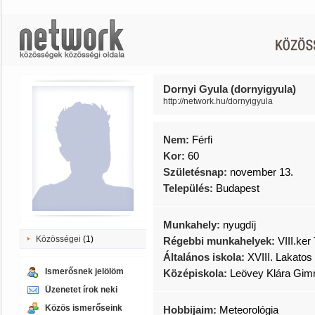
Dornyi Gyula (dornyigyula)
http://network.hu/dornyigyula
Nem:
Férfi
Kor:
60
Születésnap:
november 13.
Település:
Budapest
Munkahely:
nyugdíj
Közösségei
(1)
Régebbi munkahelyek:
VIII.ker
Általános iskola:
XVIII. Lakatos 
Ismerősnek jelölöm
Középiskola:
Leövey Klára Gim
Üzenetet írok neki
Közös ismerőseink
Hobbijaim:
Meteorológia