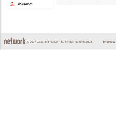
Blokkolom
© 2007 Copyright Network.hu Minden jog fenntartva.
Impress