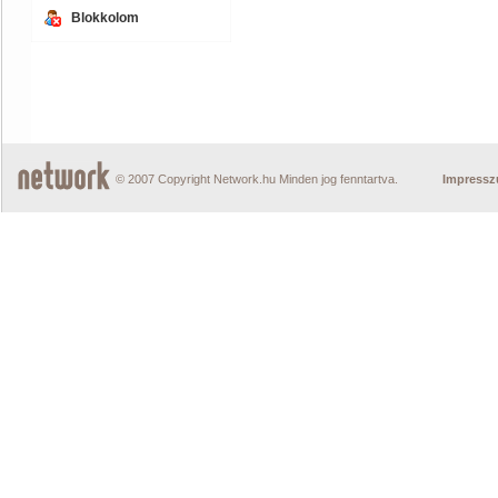
Blokkolom
© 2007 Copyright Network.hu Minden jog fenntartva.
Impress