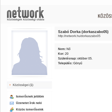
Szabó Dorka (dorkaszabo05)
http://network.hu/dorkaszabo05
Nem:
Nő
Kor:
20
Születésnap:
október 05.
Település:
Gönyű
Közösségei
(1)
Ismerősnek jelölöm
Üzenetet írok neki
Közös ismerőseink