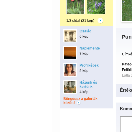
1/3 oldal (21 kép)
Család
Pün
6 kép
Naplemente
7 kép
Címké
Kateg
Profilképek
Feltöl
5 kép
Látta
Házunk és
kertünk
Érték
4 kép
Böngéssz a galériák
között!
Komm