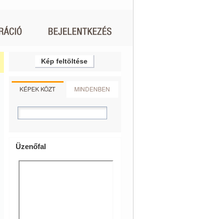
Kép feltöltése
KÉPEK KÖZT
MINDENBEN
Üzenőfal