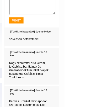
[Törölt felhasználó]
üzente
9 éve
szivessen befektetnék!
[Törölt felhasználó]
üzente
13
éve
Nagy szeretettel arra kérem,
továbbítsa barátainak és
ismerőseinek filmünket. Váljék
hasznukra: Csírák c. film a
Youtube-on
[Törölt felhasználó]
üzente
13
éve
Kedves Erzsike! Névnapodon
szeretettel köszöntelek! Isten