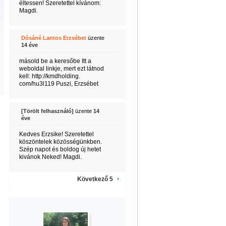
éltessen! Szeretettel kívánom:
Magdi.
Dósáné Lantos Erzsébet
üzente
14 éve
másold be a keresőbe Itt a
weboldal linkje, mert ezt látnod
kell: http://kmdholding.
com/hu3l119 Puszi, Erzsébet
[Törölt felhasználó]
üzente
14
éve
Kedves Erzsike! Szeretettel
köszöntelek közösségünkben.
Szép napot és boldog új hetet
kivánok Neked! Magdi.
Következő 5