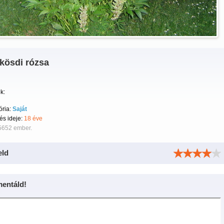
kösdi rózsa
k:
ória:
Saját
tés ideje:
18 éve
 5652 ember.
eld
entáld!