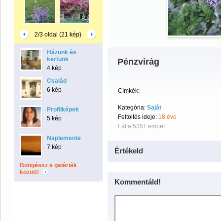
2/3 oldal (21 kép)
Házunk és
kertünk
Pénzvirág
4 kép
Család
6 kép
Címkék:
Kategória:
Saját
Profilképek
Feltöltés ideje:
18 éve
5 kép
Látta 5351 ember.
Naplemente
7 kép
Értékeld
Böngéssz a galériák
között!
Kommentáld!