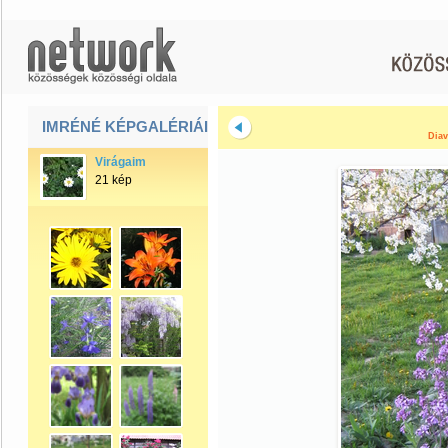
IMRÉNÉ KÉPGALÉRIÁI
Diav
Virágaim
21 kép