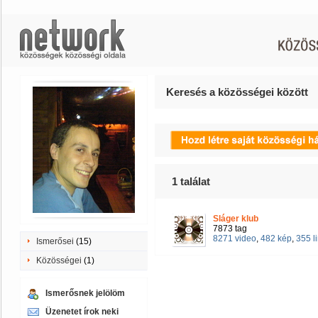
Keresés a közösségei között
1
találat
Sláger klub
7873 tag
8271 video
,
482 kép
,
355 l
Ismerősei
(15)
Közösségei
(1)
Ismerősnek jelölöm
Üzenetet írok neki