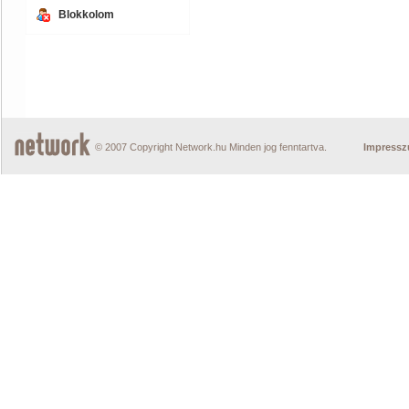
Blokkolom
© 2007 Copyright Network.hu Minden jog fenntartva.
Impress