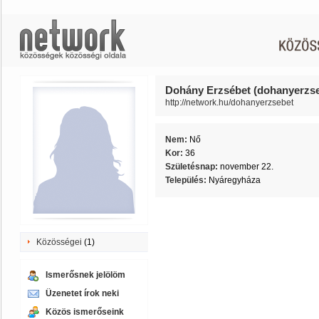
Dohány Erzsébet (dohanyerzse
http://network.hu/dohanyerzsebet
Nem:
Nő
Kor:
36
Születésnap:
november 22.
Település:
Nyáregyháza
Közösségei
(1)
Ismerősnek jelölöm
Üzenetet írok neki
Közös ismerőseink