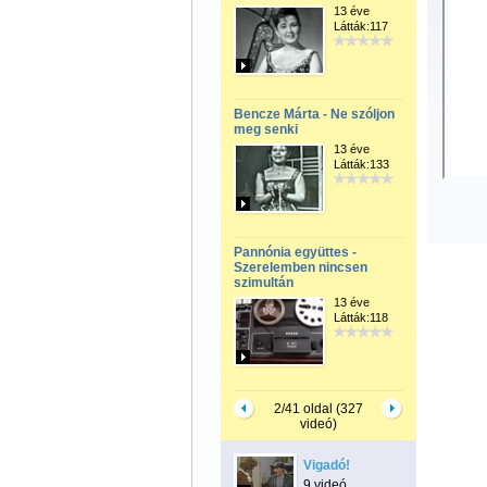
13 éve
Látták:117
Bencze Márta - Ne szóljon
meg senki
13 éve
Látták:133
Pannónia együttes -
Szerelemben nincsen
szimultán
13 éve
Látták:118
2/41 oldal (327
videó)
Vigadó!
9 videó