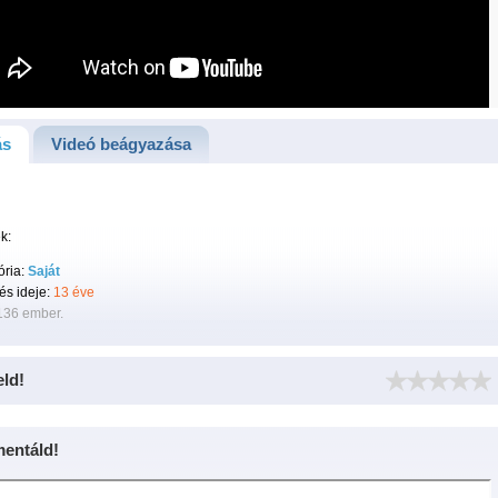
ás
Videó beágyazása
k:
ória:
Saját
tés ideje:
13 éve
136 ember.
eld!
entáld!