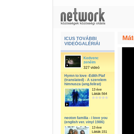
Mát
ICUS TOVÁBBI
VIDEÓGALÉRIÁI
Kedvenc
zenéim
327 videó
Hymn to love -Edith Piaf
(translated) - A szerelem
himnusza (ang.felirat)
13 éve
Látták:564
neoton familia - i love you
(english ver. vinyl 1986)
13 éve
Látták:151