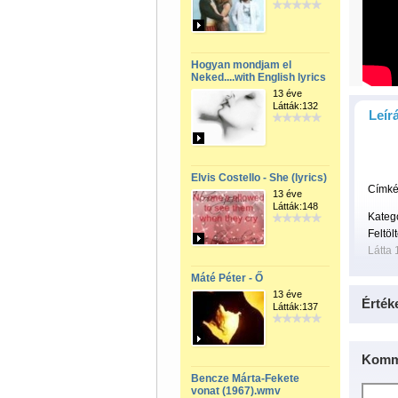
Hogyan mondjam el
Neked....with English lyrics
13 éve
Látták:132
Leír
Elvis Costello - She (lyrics)
Címké
13 éve
Látták:148
Kateg
Feltöl
Látta 
Máté Péter - Ő
13 éve
Érték
Látták:137
Komm
Bencze Márta-Fekete
vonat (1967).wmv