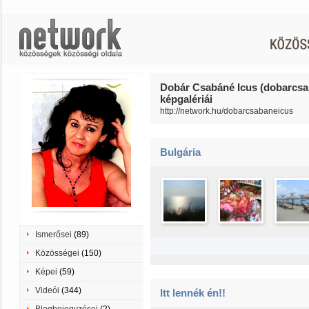
Dobár Csabáné Icus (dobarcsa
képgalériái
http://network.hu/dobarcsabaneicus
Bulgária
Ismerősei
(89)
Közösségei
(150)
Képei
(59)
Videói
(344)
Itt lennék én!!