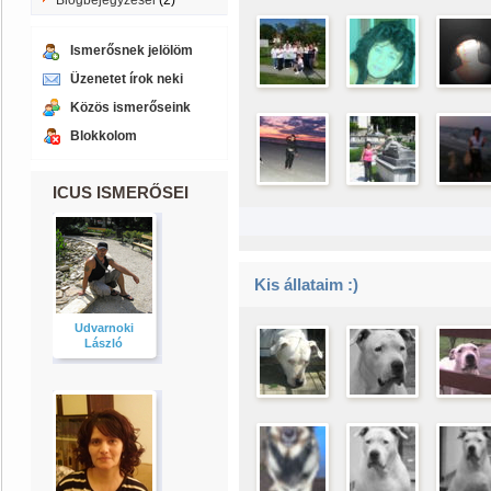
Blogbejegyzései
(2)
Ismerősnek jelölöm
Üzenetet írok neki
Közös ismerőseink
Blokkolom
ICUS ISMERŐSEI
Kis állataim :)
Udvarnoki
László