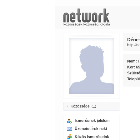
Dénes
http://
Nem:
F
Kor:
6
Szület
Telepü
Közösségei
(1)
Ismerősnek jelölöm
Üzenetet írok neki
Közös ismerőseink