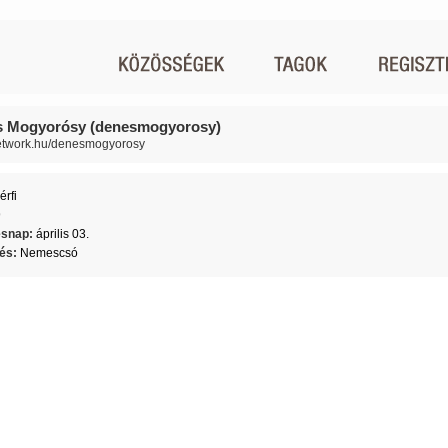
 Mogyorósy (denesmogyorosy)
network.hu/denesmogyorosy
érfi
9
ésnap:
április 03.
lés:
Nemescsó