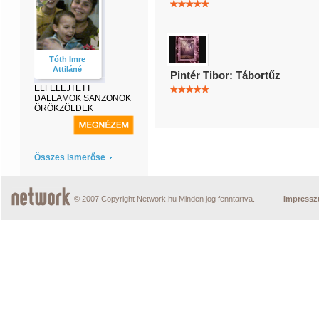
Tóth Imre
Attiláné
Pintér Tibor: Tábortűz
ELFELEJTETT
DALLAMOK SANZONOK
ÖRÖKZÖLDEK
Összes ismerőse
© 2007 Copyright Network.hu Minden jog fenntartva.
Impress