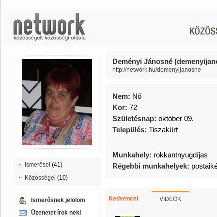
Deményi Jánosné (demenyijan
http://network.hu/demenyijanosne
Nem:
Nő
Kor:
72
Születésnap:
október 09.
Település:
Tiszakürt
Munkahely:
rokkantnyugdíjas
Ismerősei
(41)
Régebbi munkahelyek:
postaik
Közösségei
(10)
VIDEÓK
Kedvencei
Ismerősnek jelölöm
Üzenetet írok neki