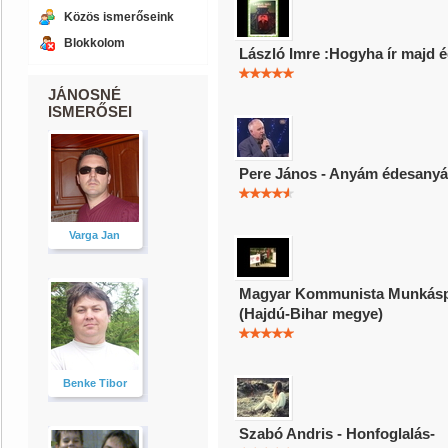
Közös ismerőseink
Blokkolom
László Imre :Hogyha ír majd
JÁNOSNÉ
ISMERŐSEI
Pere János - Anyám édesanyá
Varga Jan
Magyar Kommunista Munkáspá
(Hajdú-Bihar megye)
Benke Tibor
Szabó Andris - Honfoglalás-