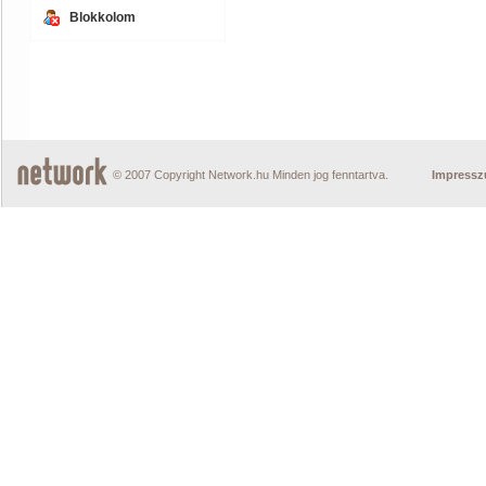
Blokkolom
© 2007 Copyright Network.hu Minden jog fenntartva.
Impress