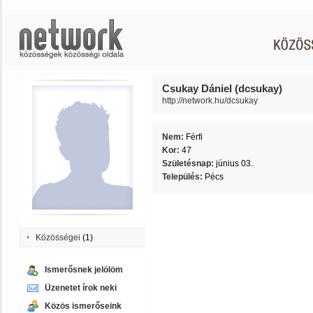
Csukay Dániel (dcsukay)
http://network.hu/dcsukay
Nem:
Férfi
Kor:
47
Születésnap:
június 03.
Település:
Pécs
Közösségei
(1)
Ismerősnek jelölöm
Üzenetet írok neki
Közös ismerőseink