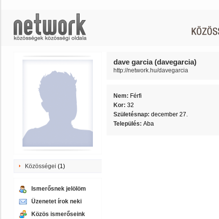
dave garcia (davegarcia)
http://network.hu/davegarcia
Nem:
Férfi
Kor:
32
Születésnap:
december 27.
Település:
Aba
Közösségei
(1)
Ismerősnek jelölöm
Üzenetet írok neki
Közös ismerőseink