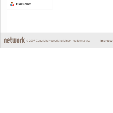
Blokkolom
© 2007 Copyright Network.hu Minden jog fenntartva.
Impress