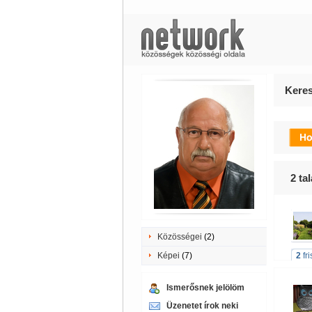
Keres
2
tal
Közösségei
(2)
Képei
(7)
2
fr
Ismerősnek jelölöm
Üzenetet írok neki