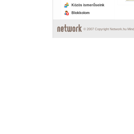
Közös ismerőseink
Blokkolom
© 2007 Copyright Network.hu Minde