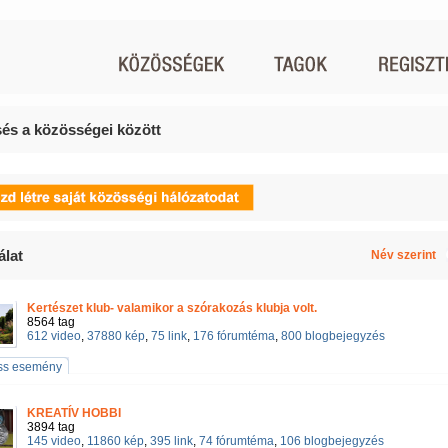
és a közösségei között
álat
Név szerint
Kertészet klub- valamikor a szórakozás klubja volt.
8564 tag
612 video
,
37880 kép
,
75 link
,
176 fórumtéma
,
800 blogbejegyzés
iss esemény
KREATÍV HOBBI
3894 tag
145 video
,
11860 kép
,
395 link
,
74 fórumtéma
,
106 blogbejegyzés