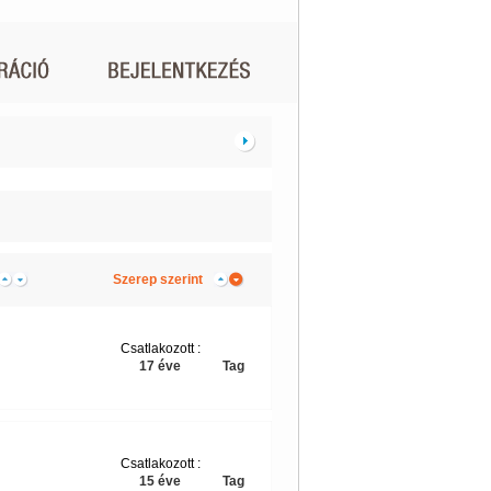
Szerep szerint
Csatlakozott :
17 éve
Tag
Csatlakozott :
15 éve
Tag