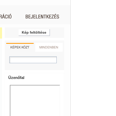
Kép feltöltése
KÉPEK KÖZT
MINDENBEN
Üzenőfal