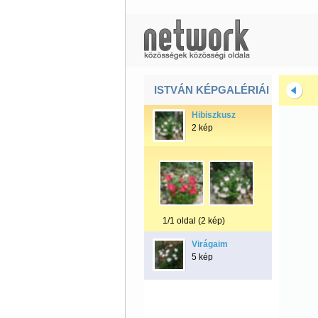
ISTVÁN KÉPGALÉRIÁI
Hibiszkusz
2 kép
1/1 oldal (2 kép)
Virágaim
5 kép