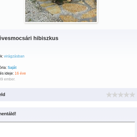
 évesmocsári hibiszkus
k:
virágzásban
ória:
Saját
tés ideje:
16 éve
39 ember.
eld
entáld!