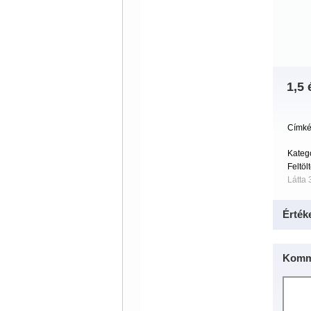
1,5
Címké
Kateg
Feltöl
Látta 
Érték
Komm