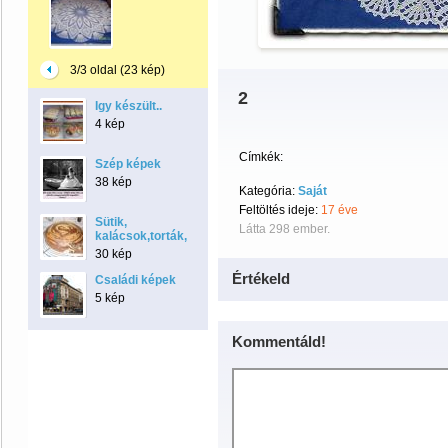
3/3 oldal (23 kép)
2
Igy készült..
4 kép
Címkék:
Szép képek
38 kép
Kategória:
Saját
Feltöltés ideje:
17 éve
Sütik,
Látta 298 ember.
kalácsok,torták,kenyér
30 kép
Értékeld
Családi képek
5 kép
Kommentáld!