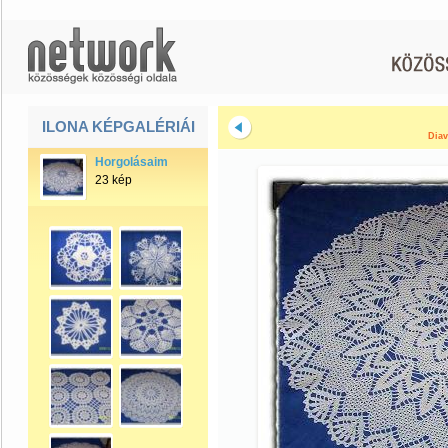
ILONA KÉPGALÉRIÁI
Diav
Horgolásaim
23 kép