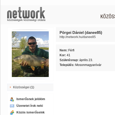
Pörgei Dániel (danee85)
http://network.hu/danee85
Nem:
Férfi
Kor:
41
Születésnap:
április 23.
Település:
Mosonmagyaróvár
Közösségei
(1)
Ismerősnek jelölöm
Üzenetet írok neki
Közös ismerőseink