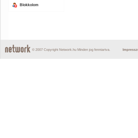
Blokkolom
© 2007 Copyright Network.hu Minden jog fenntartva.
Impress