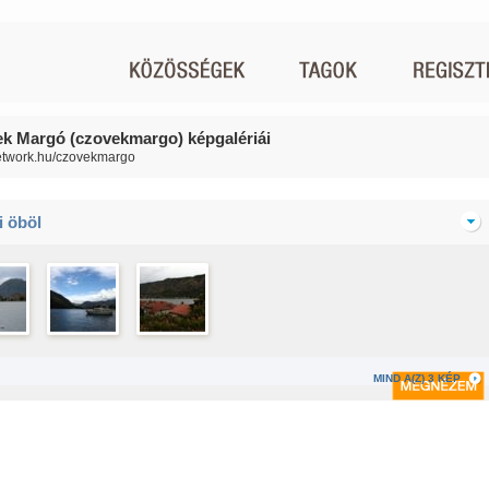
k Margó (czovekmargo) képgalériái
network.hu/czovekmargo
i öböl
MIND A(Z) 3 KÉP