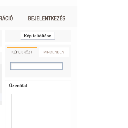
Kép feltöltése
KÉPEK KÖZT
MINDENBEN
Üzenőfal