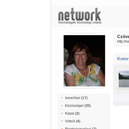
Czöve
http://
Kotor
Ismerősei
(17)
Közösségei
(35)
Képei
(3)
Videói
(4)