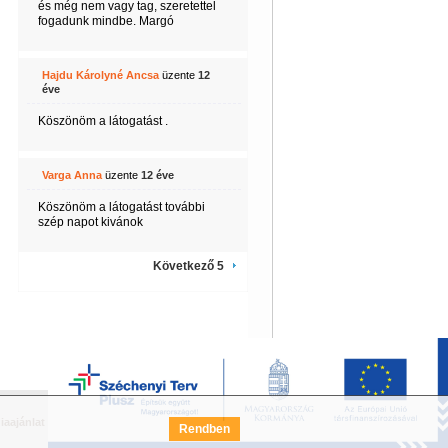
és még nem vagy tag, szeretettel
fogadunk mindbe. Margó
Hajdu Károlyné Ancsa
üzente
12
éve
Köszönöm a látogatást .
Varga Anna
üzente
12 éve
Köszönöm a látogatást további
szép napot kivánok
Következő 5
iaajánlat
Széchenyi Terv Pályázat
FAQ
Rendben