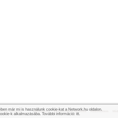
ben már mi is használunk cookie-kat a Network.hu oldalon.
n jog fenntartva.
Impresszum
Felhasználási feltételek
Adatvédelem
Méd
cookie-k alkalmazásába. További információ:
itt
.