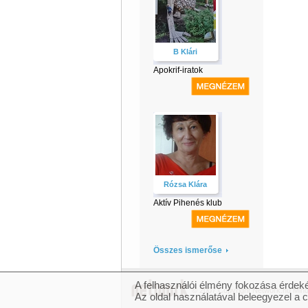
B Klári
Apokrif-iratok
Rózsa Klára
Aktív Pihenés klub
Összes ismerőse
A felhasználói élmény fokozása érdeké
© 2007 Copyright Network.hu Minde
Az oldal használatával beleegyezel a 