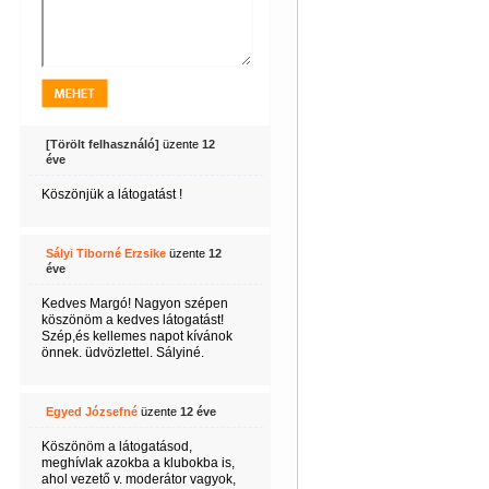
[Törölt felhasználó]
üzente
12
éve
Köszönjük a látogatást !
Sályi Tiborné Erzsike
üzente
12
éve
Kedves Margó! Nagyon szépen
köszönöm a kedves látogatást!
Szép,és kellemes napot kívánok
önnek. üdvözlettel. Sályiné.
Egyed Józsefné
üzente
12 éve
Köszönöm a látogatásod,
meghívlak azokba a klubokba is,
ahol vezető v. moderátor vagyok,