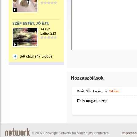
SZÉP ESTÉT, JÓ ÉJT.
14 éve
Látták:213
6/6 oldal (47 videó)
Hozzászólások
Deák Sándor
üzente
14 éve
Ez is nagyon szép
© 2007 Copyright Network.hu Minden jog fenntartva.
Impress