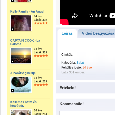
Kelly Family - An Angel
14 éve
Látták:302
Leírás
Videó beágyazása
CAPTAIN COOK - La
Paloma
14 éve
Látták:319
Címkék:
Kategória:
Saját
Feltöltés ideje:
14 éve
Látta 301 ember.
A barátság kertje
14 éve
Látták:219
Értékeld!
Kellemes hetet és
Kommentáld!
hétvégét.
14 éve
Látták:214