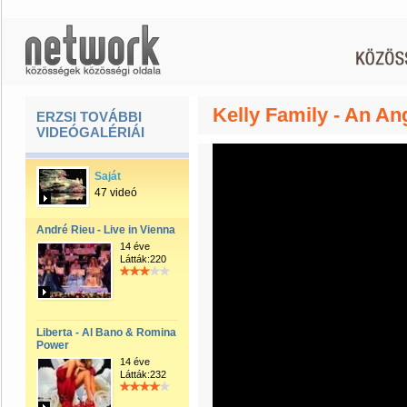
Kelly Family - An An
ERZSI TOVÁBBI
VIDEÓGALÉRIÁI
Saját
47 videó
André Rieu - Live in Vienna
14 éve
Látták:220
Liberta - Al Bano & Romina
Power
14 éve
Látták:232