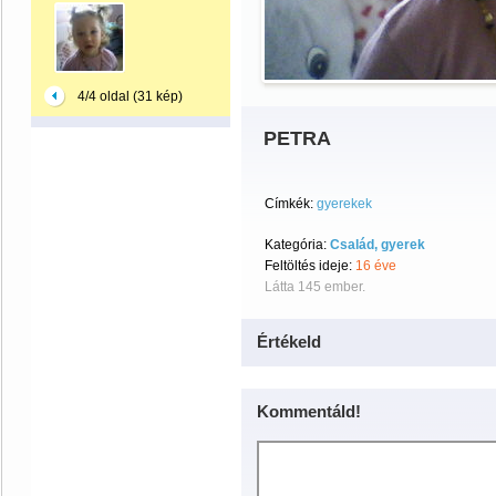
4/4 oldal (31 kép)
PETRA
Címkék:
gyerekek
Kategória:
Család, gyerek
Feltöltés ideje:
16 éve
Látta 145 ember.
Értékeld
Kommentáld!