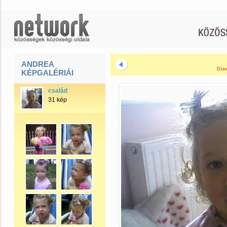
ANDREA
Diav
KÉPGALÉRIÁI
család
31 kép