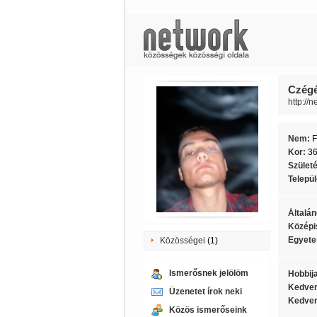
Czégén
http://
Nem:
F
Kor:
3
Szület
Telepü
Általán
Középi
Egyete
Közösségei
(1)
Ismerősnek jelölöm
Hobbij
Kedven
Üzenetet írok neki
Kedven
Közös ismerőseink