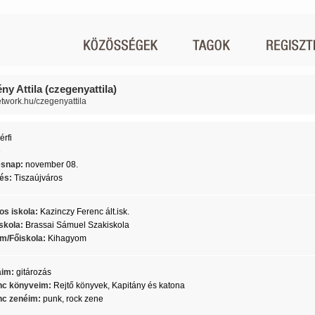
y Attila (czegenyattila)
network.hu/czegenyattila
érfi
6
ésnap:
november 08.
lés:
Tiszaújváros
os iskola:
Kazinczy Ferenc ált.isk.
skola:
Brassai Sámuel Szakiskola
m/Főiskola:
Kihagyom
aim:
gitározás
c könyveim:
Rejtő könyvek, Kapitány és katona
c zenéim:
punk, rock zene