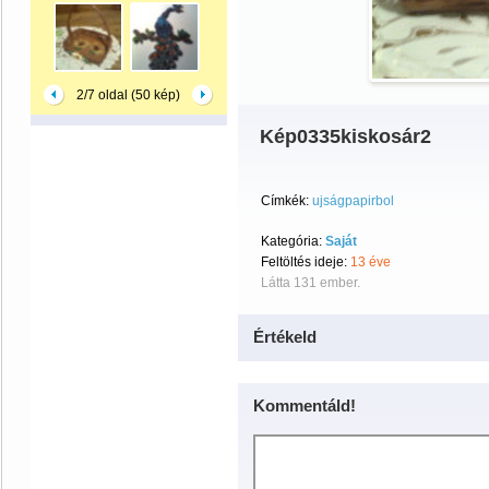
2/7 oldal (50 kép)
Kép0335kiskosár2
Címkék:
ujságpapirbol
Kategória:
Saját
Feltöltés ideje:
13 éve
Látta 131 ember.
Értékeld
Kommentáld!