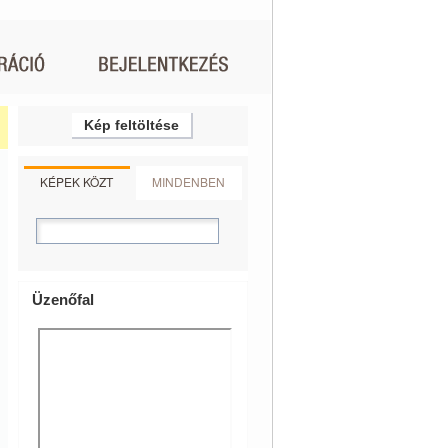
Kép feltöltése
KÉPEK KÖZT
MINDENBEN
Üzenőfal