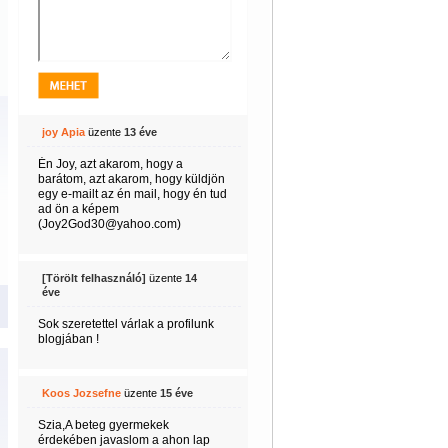
joy Apia
üzente
13 éve
Én Joy, azt akarom, hogy a
barátom, azt akarom, hogy küldjön
egy e-mailt az én mail, hogy én tud
ad ön a képem
(Joy2God30@yahoo.com)
[Törölt felhasználó]
üzente
14
éve
Sok szeretettel várlak a profilunk
blogjában !
Koos Jozsefne
üzente
15 éve
Szia,A beteg gyermekek
érdekében javaslom a ahon lap