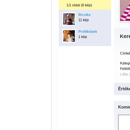
1/1 oldal (6 kép)
Ricsike
11 kép
Profilképek
Ker
1 kép
Címké
Kateg
Feltöl
Látta 
Érték
Komm