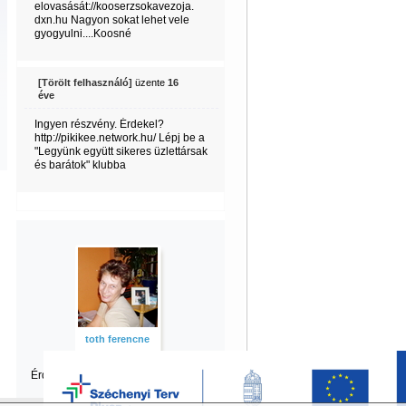
elovasását://kooserzsokavezoja.
dxn.hu Nagyon sokat lehet vele
gyogyulni....Koosné
[Törölt felhasználó]
üzente
16
éve
Ingyen részvény. Érdekel?
http://pikikee.network.hu/ Lépj be a
"Legyünk együtt sikeres üzlettársak
és barátok" klubba
toth ferencne
Érdekel ferencne
többi tartalma is?