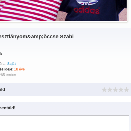
esztlányom&amp;öccse Szabi
k:
ória:
Saját
tés ideje:
18 éve
265 ember.
eld
entáld!