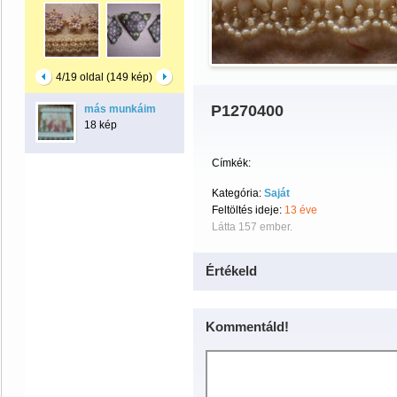
4/19 oldal (149 kép)
P1270400
más munkáim
18 kép
Címkék:
Kategória:
Saját
Feltöltés ideje:
13 éve
Látta 157 ember.
Értékeld
Kommentáld!