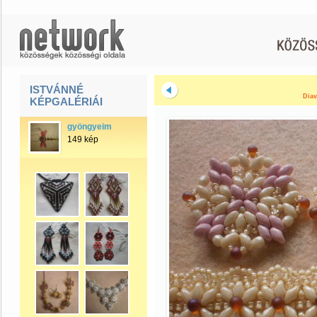
ISTVÁNNÉ
Diav
KÉPGALÉRIÁI
gyöngyeim
149 kép