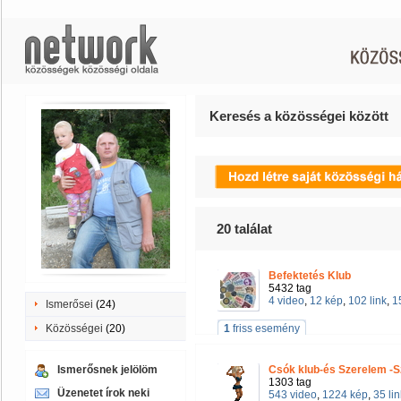
Keresés a közösségei között
20
találat
Befektetés Klub
5432 tag
4 video
,
12 kép
,
102 link
,
1
Ismerősei
(24)
Közösségei
(20)
1
friss esemény
Ismerősnek jelölöm
Csók klub-és Szerelem -
1303 tag
Üzenetet írok neki
543 video
,
1224 kép
,
35 lin