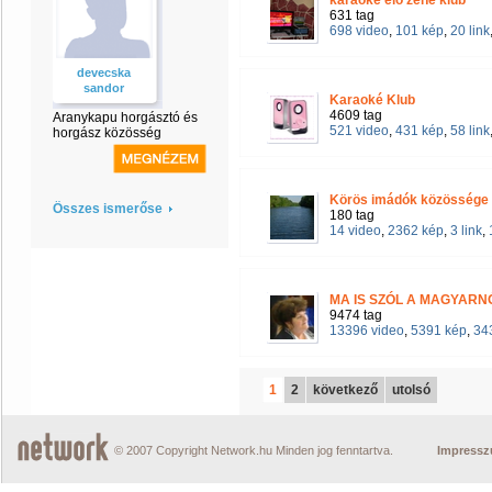
karaoke élő zene klub
631 tag
698 video
,
101 kép
,
20 link
devecska
sandor
Karaoké Klub
4609 tag
Aranykapu horgásztó és
521 video
,
431 kép
,
58 link
horgász közösség
Körös imádók közössége
Összes ismerőse
180 tag
14 video
,
2362 kép
,
3 link
,
MA IS SZÓL A MAGYARN
9474 tag
13396 video
,
5391 kép
,
343
1
2
következő
utolsó
© 2007 Copyright Network.hu Minden jog fenntartva.
Impress