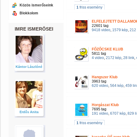
Közös ismerőseink
1
friss esemény
Blokkolom
ELFELEJTETT DALLAM
22601 tag
IMRE ISMERŐSEI
9418 video
,
1579 kép
,
212 
FŐZŐCSKE KLUB
5811 tag
4 video
,
2172 kép
,
28 link
,
Kántor Lászlóné
Hangszer Klub
3963 tag
620 video
,
564 kép
,
459 lin
Horgászat Klub
7695 tag
Erdős Anita
191 video
,
6707 kép
,
829 l
1
friss esemény