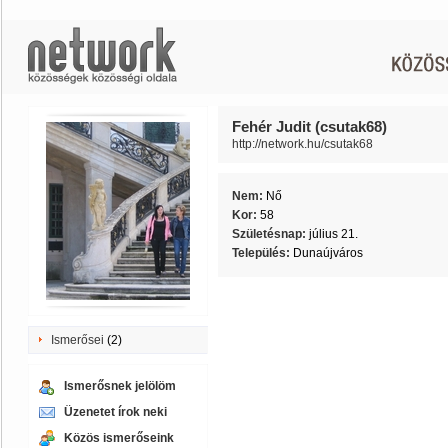
Fehér Judit (csutak68)
http://network.hu/csutak68
Nem:
Nő
Kor:
58
Születésnap:
július 21.
Település:
Dunaújváros
Ismerősei
(2)
Ismerősnek jelölöm
Üzenetet írok neki
Közös ismerőseink