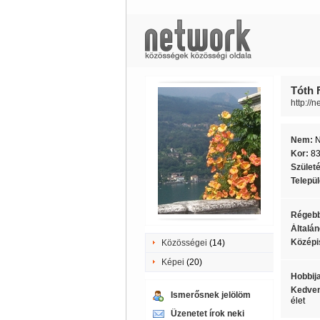
Tóth 
http://
Nem:
Kor:
8
Szület
Telepü
Régebb
Általán
Középi
Közösségei
(14)
Képei
(20)
Hobbij
Kedven
Ismerősnek jelölöm
élet
Üzenetet írok neki