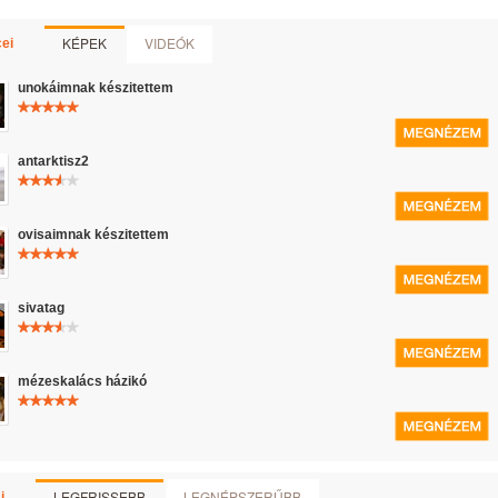
KÉPEK
VIDEÓK
ei
unokáimnak készitettem
antarktisz2
ovisaimnak készitettem
sivatag
mézeskalács házikó
LEGFRISSEBB
LEGNÉPSZERŰBB
i