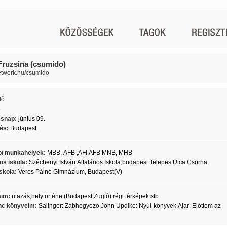
Fruzsina (csumido)
network.hu/csumido
Nő
3
ésnap:
június 09.
lés:
Budapest
i munkahelyek:
MBB, ÁFB ,ÁFI,ÁFB MNB, MHB
os iskola:
Széchenyi István Általános Iskola,budapest Telepes Utca Csorna
skola:
Veres Pálné Gimnázium, Budapest(V)
aim:
utazás,helytörténet(Budapest,Zugló) régi térképek stb
c könyveim:
Salinger: Zabhegyező,John Updike: Nyúl-könyvek,Ajar: Előttem az