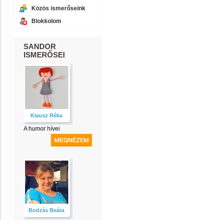
Közös ismerőseink
Blokkolom
SANDOR
ISMERŐSEI
Klausz Réka
A humor hívei
Bodzás Beáta