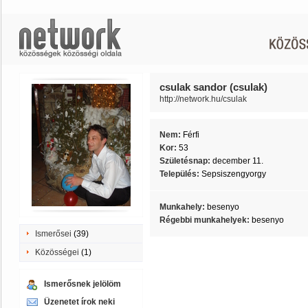
csulak sandor (csulak)
http://network.hu/csulak
Nem:
Férfi
Kor:
53
Születésnap:
december 11.
Település:
Sepsiszengyorgy
Munkahely:
besenyo
Régebbi munkahelyek:
besenyo
Ismerősei
(39)
Közösségei
(1)
Ismerősnek jelölöm
Üzenetet írok neki