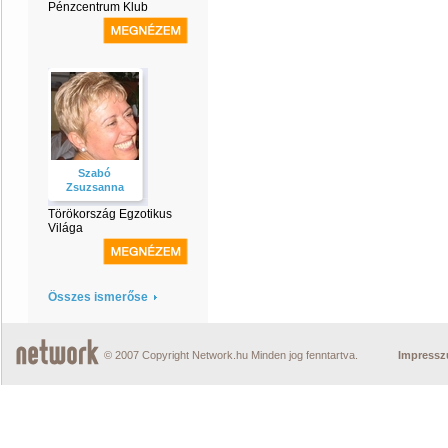
Pénzcentrum Klub
Szabó
Zsuzsanna
Törökország Egzotikus
Világa
Összes ismerőse
© 2007 Copyright Network.hu Minden jog fenntartva.
Impress