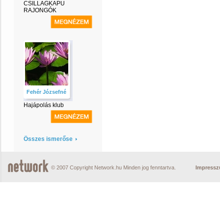
CSILLAGKAPU
RAJONGÓK
Fehér Józsefné
Hajápolás klub
Összes ismerőse
© 2007 Copyright Network.hu Minden jog fenntartva.
Impress