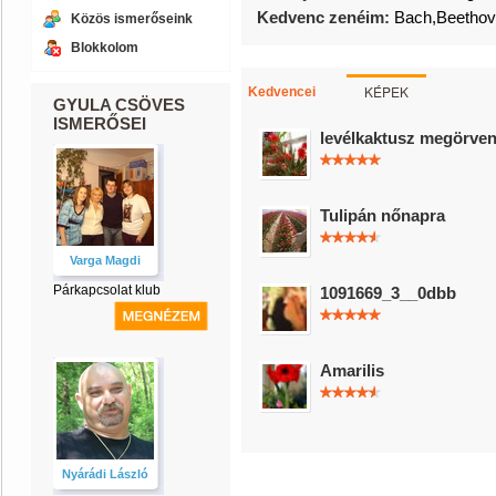
Kedvenc zenéim:
Bach,Beethov
Közös ismerőseink
Blokkolom
KÉPEK
Kedvencei
GYULA CSÖVES
ISMERŐSEI
levélkaktusz megörvend
Tulipán nőnapra
Varga Magdi
Párkapcsolat klub
1091669_3__0dbb
Amarilis
Nyárádi László