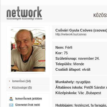
Csővári Gyula Csöves (csovas
http://network.hu/csovas
Nem:
Férfi
Kor:
75
Születésnap:
november 24.
Település:
Mende
Családi állapot:
elvált
Ismerősei
(14)
Munkahely:
nyugdijas
Általános iskola:
Petõfi Sándor 
Közösségei
(5)
Középiskola:
Vác ,Bubapest
Ismerősnek jelölöm
Üzenetet írok neki
Hobbijaim:
festészet, fa faragás