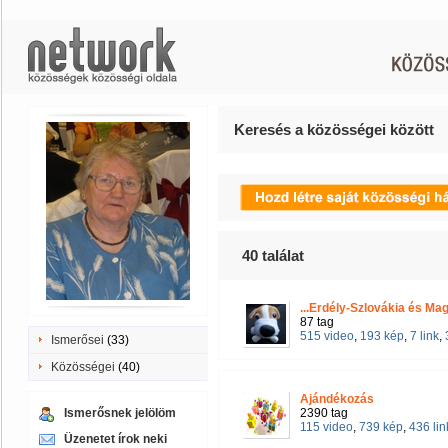
Keresés a közösségei között
40
találat
...Erdély-Szlovákia és Mag
87 tag
515 video
,
193 kép
,
7 link
,
Ismerősei
(33)
Közösségei
(40)
Ajándékozás
Ismerősnek jelölöm
2390 tag
115 video
,
739 kép
,
436 lin
Üzenetet írok neki