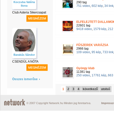
Koczuba Valéria
290 tag
Ilona
751 video
,
602 kép
,
34 link
Club Asteria Sikercsapat
ELFELEJTETT DALLAM
22601 tag
9418 video
,
1579 kép
,
212 
FŰSZEREK VARÁZSA
2966 tag
109 video
,
95 kép
,
733 link
Barabás Sándor
CSENDÜL A NÓTA
Gyöngy klub
11381 tag
250 video
,
17761 kép
,
663 
Összes ismerőse
1
2
3
4
következő
utolsó
© 2007 Copyright Network.hu Minden jog fenntartva.
Impress