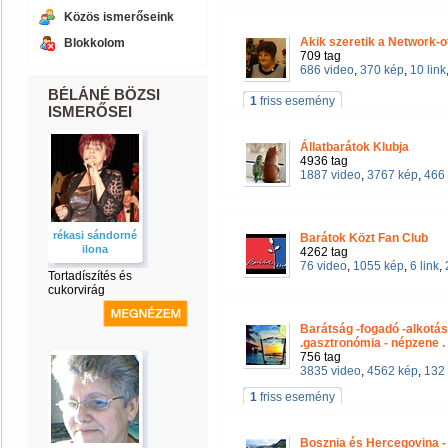
Közös ismerőseink
Akik szeretik a Network-o
Blokkolom
709 tag
686 video
,
370 kép
,
10 link
BÉLÁNÉ BÖZSI
1
friss esemény
ISMERŐSEI
Állatbarátok Klubja
4936 tag
1887 video
,
3767 kép
,
466 
rékasi sándorné
Barátok Közt Fan Club
ilona
4262 tag
76 video
,
1055 kép
,
6 link
,
Tortadíszítés és
cukorvirág
Barátság -fogadó -alkotá
.gasztronómia - népzene .
756 tag
3835 video
,
4562 kép
,
132 
1
friss esemény
Bosznia és Hercegovina -