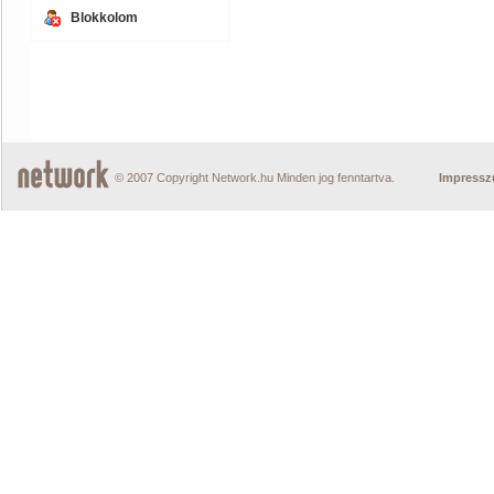
Blokkolom
© 2007 Copyright Network.hu Minden jog fenntartva.
Impress