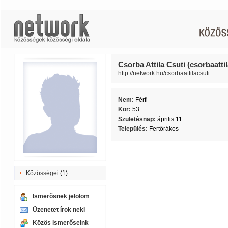
Csorba Attila Csuti (csorbaattil
http://network.hu/csorbaattilacsuti
Nem:
Férfi
Kor:
53
Születésnap:
április 11.
Település:
Fertőrákos
Közösségei
(1)
Ismerősnek jelölöm
Üzenetet írok neki
Közös ismerőseink