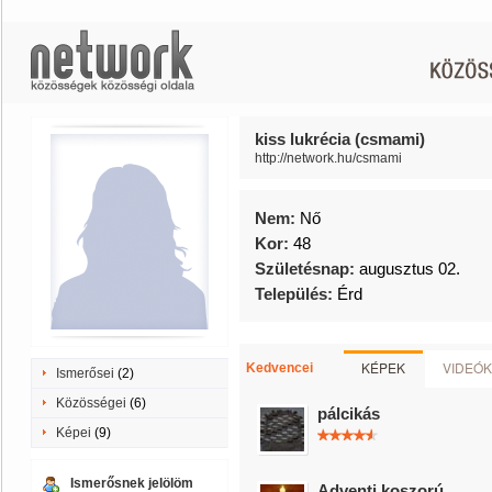
kiss lukrécia (csmami)
http://network.hu/csmami
Nem:
Nő
Kor:
48
Születésnap:
augusztus 02.
Település:
Érd
KÉPEK
VIDEÓK
Kedvencei
Ismerősei
(2)
Közösségei
(6)
pálcikás
Képei
(9)
Ismerősnek jelölöm
Adventi koszorú