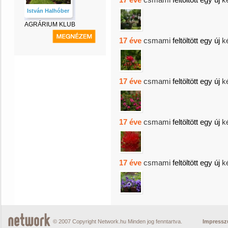
István Halhóber
AGRÁRIUM KLUB
17 éve
csmami
feltöltött egy új
k
17 éve
csmami
feltöltött egy új
k
17 éve
csmami
feltöltött egy új
k
17 éve
csmami
feltöltött egy új
k
© 2007 Copyright Network.hu Minden jog fenntartva.
Impress