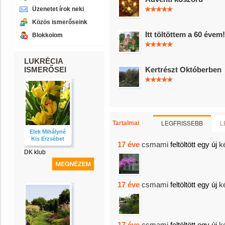
Üzenetet írok neki
Közös ismerőseink
Itt töltöttem a 60 évem!
Blokkolom
LUKRÉCIA
ISMERŐSEI
Kertrészt Októberben
LEGFRISSEBB
L
Tartalmai
Elek Mihályné
Kis Erzsébet
17 éve
csmami
feltöltött egy új
k
DK klub
17 éve
csmami
feltöltött egy új
k
17 éve
csmami
feltöltött egy új
k