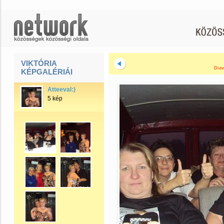
VIKTÓRIA
Diav
KÉPGALÉRIÁI
Atteeval:)
5 kép