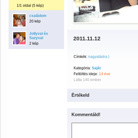
1/1 oldal (5 kép)
családom
20 kép
Jollyval és
2011.11.12
Suzyval
2 kép
Címkék:
nagyatádra:)
Kategória:
Saját
Feltöltés ideje:
14 éve
Látta 140 ember.
Értékeld
Kommentáld!