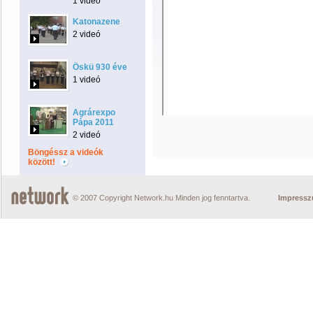
1 videó
Katonazene
2 videó
Öskü 930 éve
1 videó
Agrárexpo
Pápa 2011
2 videó
Böngéssz a videók
között!
© 2007 Copyright Network.hu Minden jog fenntartva.
Impress