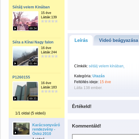
Sétálj velem Kinában
15 éve
Látták:139
00:34
Leírás
Videó beágyazása
Séta a Kínai Nagy falon
16 éve
Látták:244
01:44
Címkék:
sétálj velem kínában
Kategória:
Utazás
P1260155
Feltöltés ideje:
15 éve
16 éve
Látták:183
Látta 138 ember.
00:35
Értékeld!
1/1 oldal (5 videó)
Karácsonyváró
Kommentáld!
rendezvény -
Öskü 2010