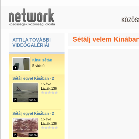
Sétálj velem Kinába
ATTILA TOVÁBBI
VIDEÓGALÉRIÁI
Kínai séták
5 videó
Sétálj egyet Kínában - 2
15 éve
Látták:136
00:27
Sétálj egyet Kínában - 2
15 éve
Látták:136
00:26