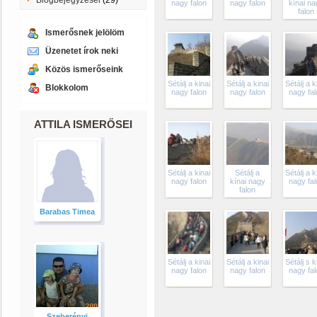
Blogbejegyzései
(29)
nagy falon
nagy falon
kínai na
falon
Ismerősnek jelölöm
Üzenetet írok neki
Közös ismerőseink
Sétálj a kinai
Sétálj a kinai
Sétálj a k
Blokkolom
nagy falon
nagy falon
nagy fal
ATTILA ISMERŐSEI
Sétálj a kinai
Sétálj a
Sétálj a k
nagy falon
kínai nagy
nagy fal
falon
Barabas Timea
Sétálj a kinai
Sétálj a kinai
Sétálj s k
nagy falon
nagy falon
nagy fal
Szeberényi