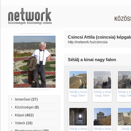
Csincsi Attila (csincsia) képgal
http://network.hu/csincsia
Sétálj a kinai nagy falon
Sétálj a kinai
Sétálj a kinai
Sétálj a k
nagy falon
nagy falon
nagy fal
Ismerősei
(37)
Közösségei
(8)
Képei
(462)
Videói
(16)
Sétálj a kinai
Sétálj a kinai
Sétálj 