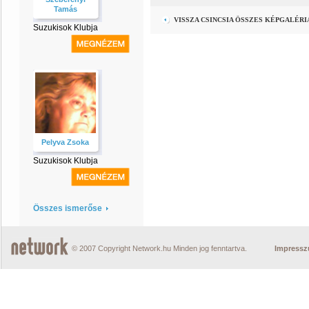
Tamás
VISSZA CSINCSIA ÖSSZES KÉPGALÉR
Suzukisok Klubja
Pelyva Zsoka
Suzukisok Klubja
Összes ismerőse
© 2007 Copyright Network.hu Minden jog fenntartva.
Impress