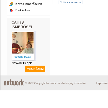
1
friss esemény
Közös ismerőseink
Blokkolom
CSILLA
ISMERŐSEI
szechy beata
Network People
© 2007 Copyright Network.hu Minden jog fenntartva.
Impress