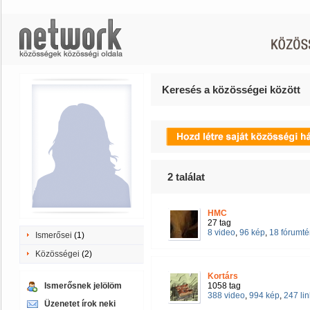
Keresés a közösségei között
2
találat
HMC
27 tag
8 video
,
96 kép
,
18 fórumt
Ismerősei
(1)
Közösségei
(2)
Kortárs
Ismerősnek jelölöm
1058 tag
388 video
,
994 kép
,
247 lin
Üzenetet írok neki