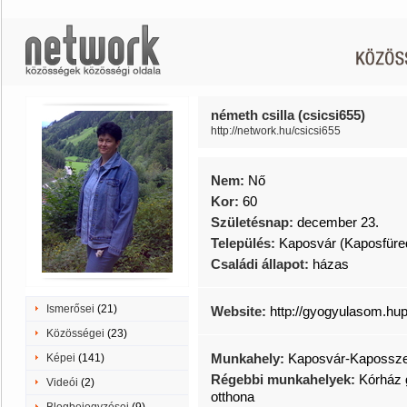
németh csilla (csicsi655)
http://network.hu/csicsi655
Nem:
Nő
Kor:
60
Születésnap:
december 23.
Település:
Kaposvár (Kaposfüre
Családi állapot:
házas
Ismerősei
(21)
Website:
http://gyogyulasom.hup
Közösségei
(23)
Munkahely:
Kaposvár-Kapossze
Képei
(141)
Régebbi munkahelyek:
Kórház 
Videói
(2)
otthona