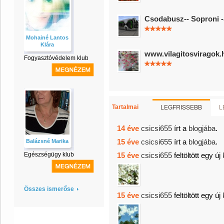
Csodabusz-- Soproni -
Mohainé Lantos
Klára
www.vilagitosviragok.
Fogyasztóvédelem klub
LEGFRISSEBB
L
Tartalmai
14 éve
csicsi655
írt a
blogjába
.
15 éve
csicsi655
írt a
blogjába
.
Balázsné Marika
Egészségügy klub
15 éve
csicsi655
feltöltött egy új
Összes ismerőse
15 éve
csicsi655
feltöltött egy új