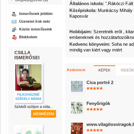
Blogbejegyzései
(9)
Általános iskola:
".Rákóczi F.ál
Középiskola:
Munkácsy Mihály 
Ismerősnek jelölöm
Kaposvár
Üzenetet írok neki
Közös ismerőseink
Hobbijaim:
Szeretnék erőt , kitar
embereknek és hozzátartozóikna
Blokkolom
Kedvenc könyveim:
Soha ne adj
mindig van kiért vagy miért
CSILLA
ISMERŐSEI
KÉPEK
VIDEÓK
Kedvencei
Cica portré 2
FILKOHÁZINÉ
SZÉKELY MÁRIA
Fenyőrigók
Szívből szóljon a nóta...
www.vilagitosviragok.