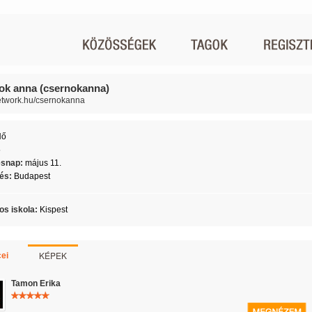
ok anna (csernokanna)
network.hu/csernokanna
Nő
5
ésnap:
május 11.
lés:
Budapest
os iskola:
Kispest
KÉPEK
ei
Tamon Erika