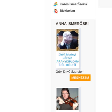
Közös ismerőseink
Blokkolom
ANNA ISMERŐSEI
Gróf. Murinyi
József
ARANYDIPLOMÁS
ÍRÓ - KÖLTŐ
Örök fényű Szerelem