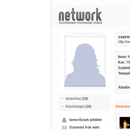
csern
http://
Nem:
Kor:
7
Szület
Telepü
Általán
Ismerősei
(28)
Közösségei
(28)
Kedvenc
Ismerősnek jelölöm
Üzenetet írok neki