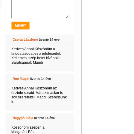
Cserta Lászlóné
üzente
14 éve
Kedves Anna! Köszönöm a
látogatásodat és a jelölésedet.
Kellemes, szép hetet kívánok!
Barátsággal: Magdi
Rné Magdi
üzente
14 éve
Kedves Anna! Köszönöm az
őszinte soraid. Várlak máskor is
sok szeretettel. Magdi Szeressünk
k.
Nagypál Béla
üzente
14 éve
Köszönöm szépen a
látogatást:Béla