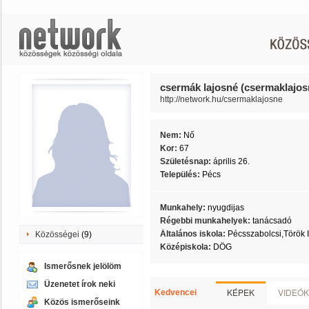
csermák lajosné (csermaklajos
http://network.hu/csermaklajosne
Nem:
Nő
Kor:
67
Születésnap:
április 26.
Település:
Pécs
Munkahely:
nyugdijas
Régebbi munkahelyek:
tanácsadó
Általános iskola:
Pécsszabolcsi,Török I
Közösségei
(9)
Középiskola:
DÖG
Ismerősnek jelölöm
Üzenetet írok neki
KÉPEK
VIDEÓK
Kedvencei
Közös ismerőseink