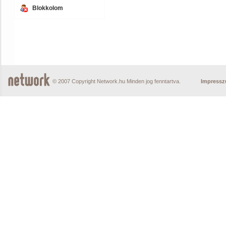
Blokkolom
© 2007 Copyright Network.hu Minden jog fenntartva.
Impress