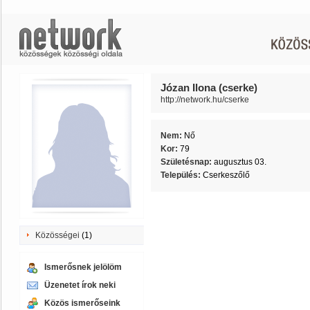
Józan Ilona (cserke)
http://network.hu/cserke
Nem:
Nő
Kor:
79
Születésnap:
augusztus 03.
Település:
Cserkeszőlő
Közösségei
(1)
Ismerősnek jelölöm
Üzenetet írok neki
Közös ismerőseink