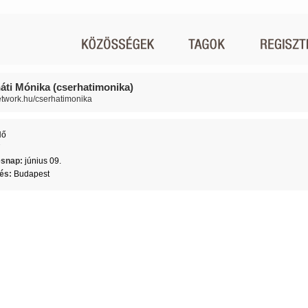
áti Mónika (cserhatimonika)
network.hu/cserhatimonika
Nő
7
ésnap:
június 09.
lés:
Budapest