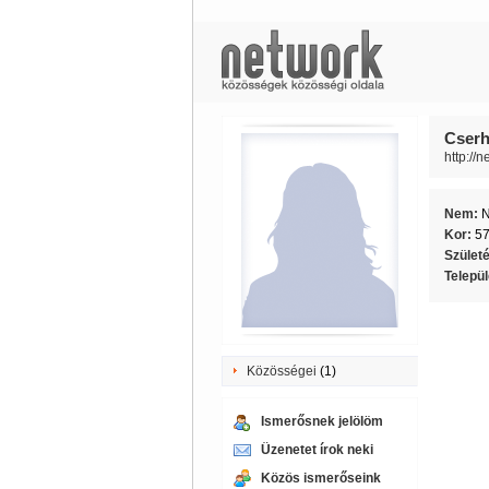
Cserh
http://
Nem:
Kor:
5
Szület
Telepü
Közösségei
(1)
Ismerősnek jelölöm
Üzenetet írok neki
Közös ismerőseink