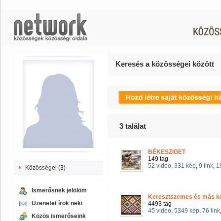
Keresés a közösségei között
3
találat
BÉKESZIGET
149 tag
52 video
,
331 kép
,
9 link
,
1
Közösségei
(3)
Ismerősnek jelölöm
Keresztszemes és más ké
Üzenetet írok neki
4493 tag
45 video
,
5349 kép
,
76 link
Közös ismerőseink