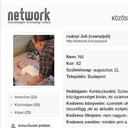
csányi Juli (csanyijuli)
http://network.hu/csanyijuli
Nem:
Nő
Kor:
82
Születésnap:
augusztus 11.
Település:
Budapest
Hobbijaim:
Kertészkedéd, Szöv
kézügyességet kiván, és számo
Ismerősei
(12)
Kedvenc könyveim:
szeretek ol
Közösségei
(20)
összefügg ,de az aktuális szépir
Képei
(25)
Kedvenc filmjeim:
nem nagyon s
Kedvenc zenéim:
minden ami a
Ismerősnek jelölöm