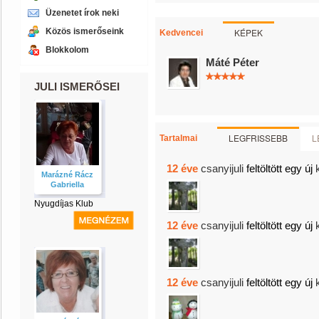
Üzenetet írok neki
Közös ismerőseink
KÉPEK
Kedvencei
Blokkolom
Máté Péter
JULI ISMERŐSEI
LEGFRISSEBB
L
Tartalmai
12 éve
csanyijuli
feltöltött egy új
Marázné Rácz
Gabriella
Nyugdíjas Klub
12 éve
csanyijuli
feltöltött egy új
12 éve
csanyijuli
feltöltött egy új