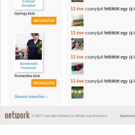
Császár
Erzsébet
13 éve
csanyijuli
feltöltött egy új
Gyöngy klub
13 éve
csanyijuli
feltöltött egy új
13 éve
csanyijuli
feltöltött egy új
Dombovári
Ferencné
Romantika klub
13 éve
csanyijuli
feltöltött egy új
Összes ismerőse
© 2007 Copyright Network.hu Minden jog fenntartva.
Impress