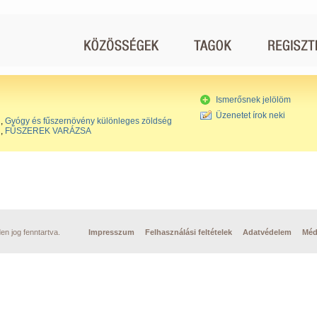
Ismerősnek jelölöm
Üzenetet írok neki
,
Gyógy és fűszernövény különleges zöldség
,
FŰSZEREK VARÁZSA
n jog fenntartva.
Impresszum
Felhasználási feltételek
Adatvédelem
Méd