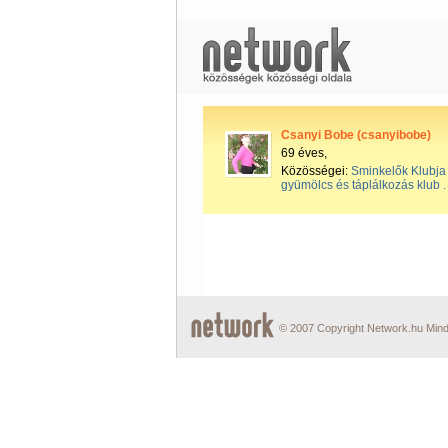
Csanyi Bobe (csanyibobe)
69 éves,
Közösségei:
Sminkelők Klubja
gyümölcs és táplálkozás klub .
© 2007 Copyright Network.hu Minde