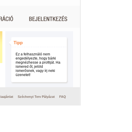
Tipp
Ez a felhasználó nem
engedélyezte, hogy bárki
megnézhesse a profilját. Ha
ismered őt, jelöld
ismerősnek, vagy írj neki
üzenetet!
iaajánlat
Széchenyi Terv Pályázat
FAQ