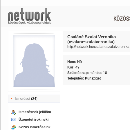
Csaláné Szalai Veronika
(csalaneszalaiveronika)
http://network.hu/csalaneszalaiveronika
Nem:
Nő
Kor:
49
Születésnap:
március 10.
Település:
Kunsziget
Ismerősei
(24)
Ismerősnek jelölöm
Üzenetet írok neki
Közös ismerőseink