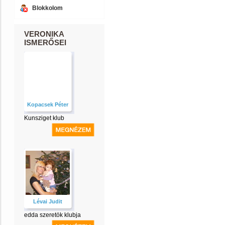
Blokkolom
VERONIKA
ISMERŐSEI
Kopacsek Péter
Kunsziget klub
Lévai Judit
edda szeretök klubja