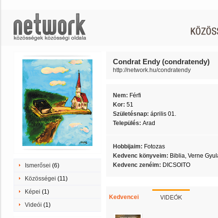
Condrat Endy (condratendy)
http://network.hu/condratendy
Nem:
Férfi
Kor:
51
Születésnap:
április 01.
Település:
Arad
Hobbijaim:
Fotozas
Kedvenc könyveim:
Biblia, Verne Gyul
Kedvenc zenéim:
DICSOITO
Ismerősei
(6)
Közösségei
(11)
Képei
(1)
VIDEÓK
Kedvencei
Videói
(1)