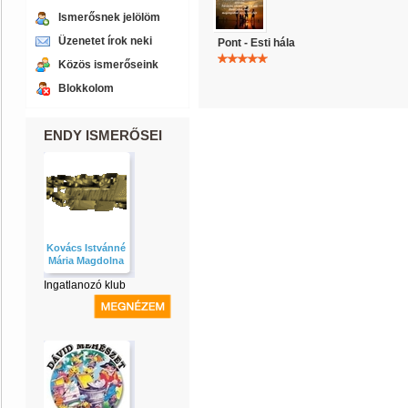
Ismerősnek jelölöm
Üzenetet írok neki
Pont - Esti hála
Közös ismerőseink
Blokkolom
ENDY ISMERŐSEI
Kovács Istvánné
Mária Magdolna
Ingatlanozó klub