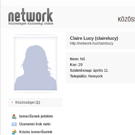
Claire Lucy (clairelucy)
http://network.hu/clairelucy
Nem:
Nő
Kor:
29
Születésnap:
április 11.
Település:
Newyork
Közösségei
(1)
Ismerősnek jelölöm
Üzenetet írok neki
Közös ismerőseink