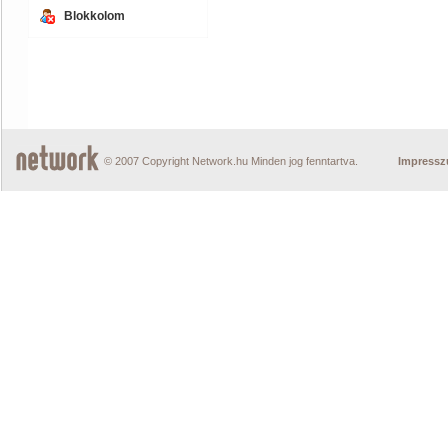
Blokkolom
© 2007 Copyright Network.hu Minden jog fenntartva.
Impress