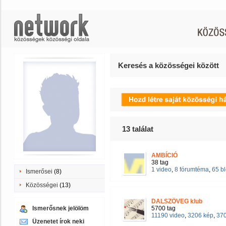
Keresés a közösségei között
13
találat
AMBÍCIÓ
38 tag
1 video
,
8 fórumtéma
,
65 b
Ismerősei
(8)
Közösségei
(13)
DALSZÖVEG klub
Ismerősnek jelölöm
5700 tag
11190 video
,
3206 kép
,
370
Üzenetet írok neki