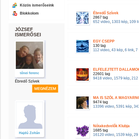
Közös ismerőseink
Ébredő Szívek
Blokkolom
2867 tag
652 video
,
1303 kép
,
109 l
JÓZSEF
ISMERŐSEI
EGY CSEPP
130 tag
112 video
,
43 kép
,
6 link
,
7
ELFELEJTETT DALLAM
ténei ferenc
22601 tag
9418 video
,
1579 kép
,
212 
Ébredő Szívek
MA IS SZÓL A MAGYARN
9474 tag
13396 video
,
5391 kép
,
343
Nótakedvelők Klubja
1685 tag
Hajdú Zoltán
16120 video
,
1539 kép
,
29 