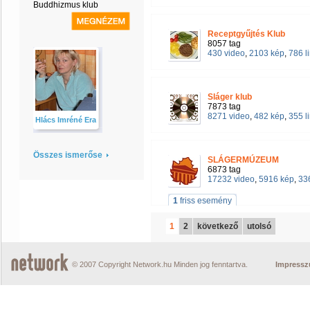
Buddhizmus klub
Receptgyűjtés Klub
8057 tag
430 video
,
2103 kép
,
786 l
Sláger klub
7873 tag
8271 video
,
482 kép
,
355 l
Hlács Imréné Era
Összes ismerőse
SLÁGERMÚZEUM
6873 tag
17232 video
,
5916 kép
,
336
1
friss esemény
1
2
következő
utolsó
© 2007 Copyright Network.hu Minden jog fenntartva.
Impress