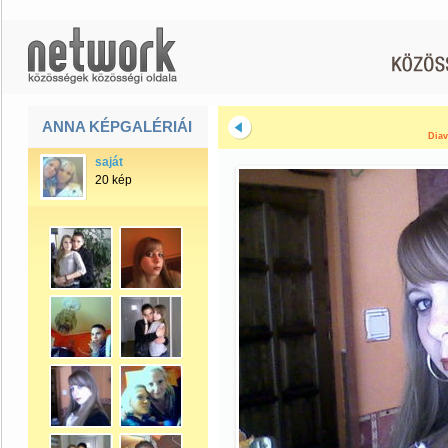
ANNA KÉPGALÉRIÁI
Diav
saját
20 kép