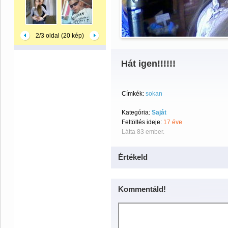
2/3 oldal (20 kép)
Hát igen!!!!!!
Címkék:
sokan
Kategória:
Saját
Feltöltés ideje:
17 éve
Látta 83 ember.
Értékeld
Kommentáld!