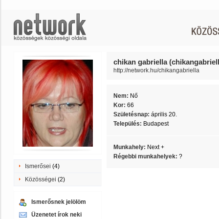
chikan gabriella (chikangabriel
http://network.hu/chikangabriella
Nem:
Nő
Kor:
66
Születésnap:
április 20.
Település:
Budapest
Munkahely:
Next +
Régebbi munkahelyek:
?
Ismerősei
(4)
Közösségei
(2)
Ismerősnek jelölöm
Üzenetet írok neki